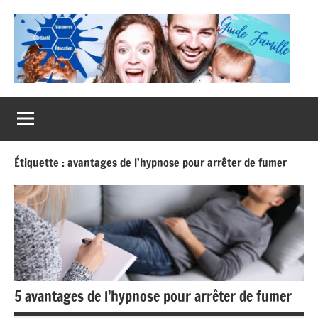
Aller
au
contenu
Guide
Famille
Étiquette :
avantages de l’hypnose pour arrêter de fumer
5 avantages de l’hypnose pour arrêter de fumer