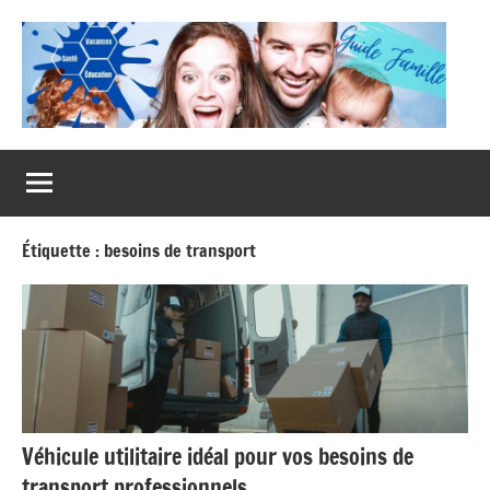
Aller
au
contenu
Guide
Famille
Étiquette :
besoins de transport
Véhicule utilitaire idéal pour vos besoins de
transport professionnels