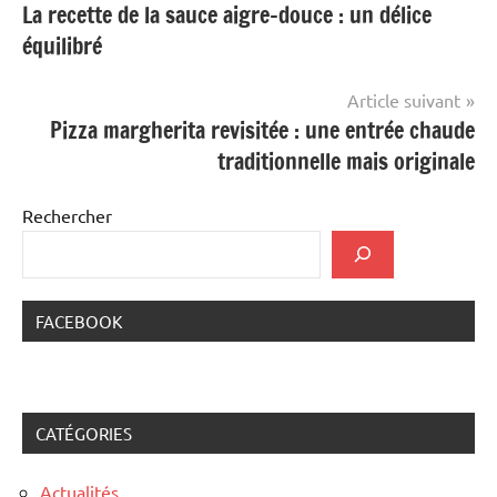
La recette de la sauce aigre-douce : un délice
de
équilibré
l’article
Article suivant
Pizza margherita revisitée : une entrée chaude
traditionnelle mais originale
Rechercher
FACEBOOK
CATÉGORIES
Actualités