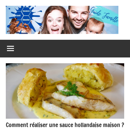
Aller
au
contenu
Guide
Famille
Comment réaliser une sauce hollandaise maison ?