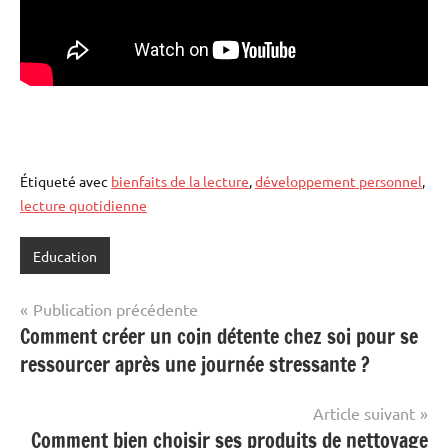
Étiqueté avec
bienfaits de la lecture
,
développement personnel
,
lecture quotidienne
Education
Navigation
Publication précédente
Comment créer un coin détente chez soi pour se
de
ressourcer après une journée stressante ?
l’article
Article suivant
Comment bien choisir ses produits de nettoyage