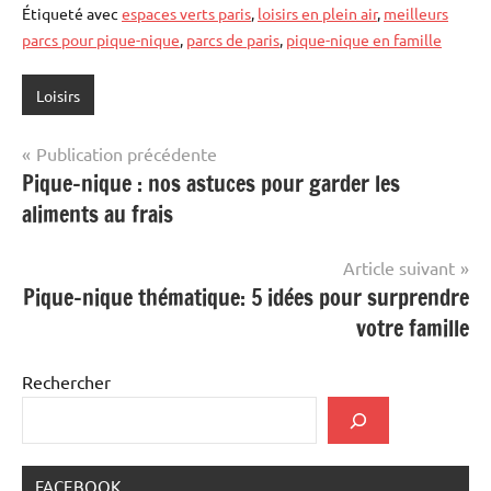
Étiqueté avec
espaces verts paris
,
loisirs en plein air
,
meilleurs
parcs pour pique-nique
,
parcs de paris
,
pique-nique en famille
Loisirs
Navigation
Publication précédente
Pique-nique : nos astuces pour garder les
de
aliments au frais
l’article
Article suivant
Pique-nique thématique: 5 idées pour surprendre
votre famille
Rechercher
FACEBOOK