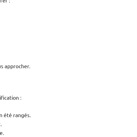
rer :
us approcher.
fication :
n été rangés.
.
e.