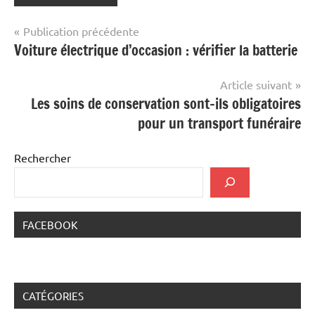
Navigation
Publication précédente
Voiture électrique d’occasion : vérifier la batterie
de
l’article
Article suivant
Les soins de conservation sont-ils obligatoires
pour un transport funéraire
Rechercher
FACEBOOK
CATÉGORIES