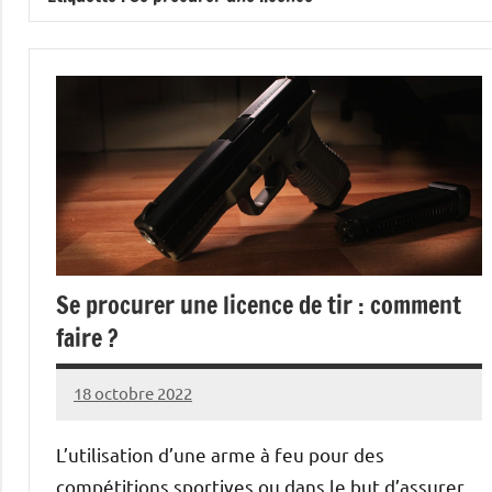
Se procurer une licence de tir : comment
faire ?
18 octobre 2022
Modeste
Aucun
Lane
commentaire
L’utilisation d’une arme à feu pour des
compétitions sportives ou dans le but d’assurer