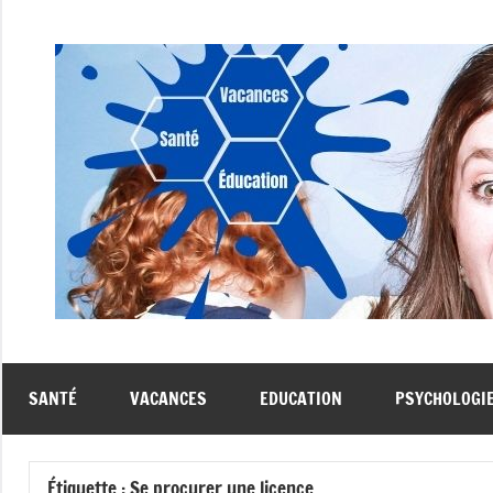
Aller
au
contenu
SANTÉ
VACANCES
EDUCATION
PSYCHOLOGI
Étiquette :
Se procurer une licence