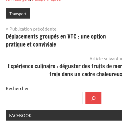
Transport
Navigation
Publication précédente
Déplacements groupés en VTC : une option
de
pratique et conviviale
l’article
Article suivant
Expérience culinaire : déguster des fruits de mer
frais dans un cadre chaleureux
Rechercher
FACEBOOK