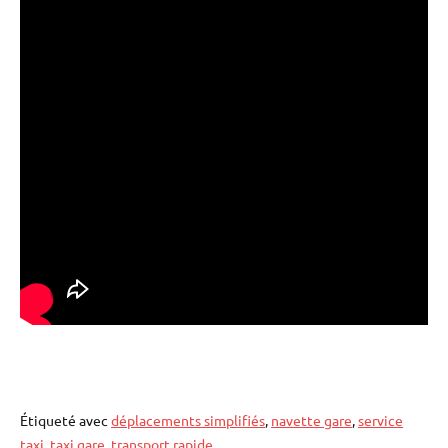
Étiqueté avec
déplacements simplifiés
,
navette gare
,
service
taxi
,
taxi gare
,
transport rapide