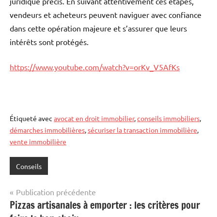
juridique précis.
En suivant attentivement ces étapes,
vendeurs et acheteurs peuvent naviguer avec confiance
dans cette opération majeure et s’assurer que leurs
intérêts sont protégés.
https://www.youtube.com/watch?v=orKv_V5AfKs
Étiqueté avec
avocat en droit immobilier
,
conseils immobiliers
,
démarches immobilières
,
sécuriser la transaction immobilière
,
vente immobilière
Conseils
Navigation
Publication précédente
Pizzas artisanales à emporter : les critères pour
de