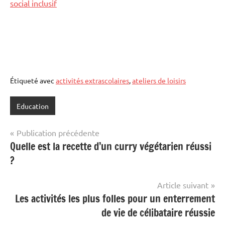
social inclusif
Étiqueté avec
activités extrascolaires
,
ateliers de loisirs
Education
Navigation
Publication précédente
Quelle est la recette d’un curry végétarien réussi
de
?
l’article
Article suivant
Les activités les plus folles pour un enterrement
de vie de célibataire réussie