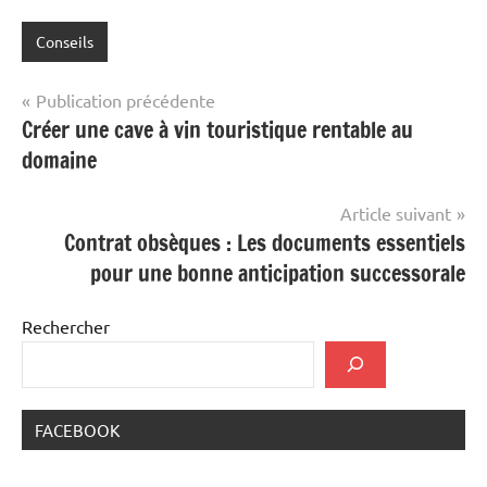
Conseils
Navigation
Publication précédente
Créer une cave à vin touristique rentable au
de
domaine
l’article
Article suivant
Contrat obsèques : Les documents essentiels
pour une bonne anticipation successorale
Rechercher
FACEBOOK