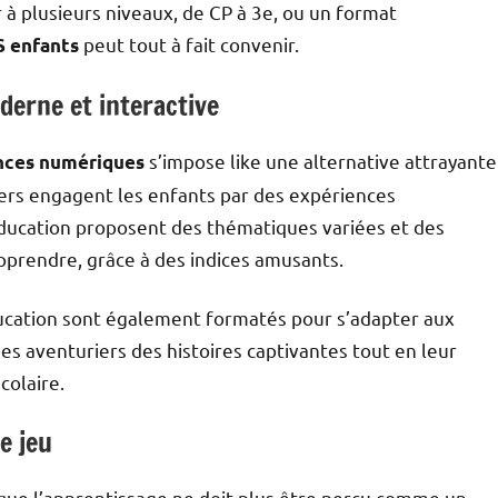
r à plusieurs niveaux, de CP à 3e, ou un format
peut tout à fait convenir.
S enfants
derne et interactive
s’impose like une alternative attrayante
ances numériques
iers engagent les enfants par des expériences
Education proposent des thématiques variées et des
pprendre, grâce à des indices amusants.
ucation sont également formatés pour s’adapter aux
es aventuriers des histoires captivantes tout en leur
colaire.
le jeu
que l’apprentissage ne doit plus être perçu comme un