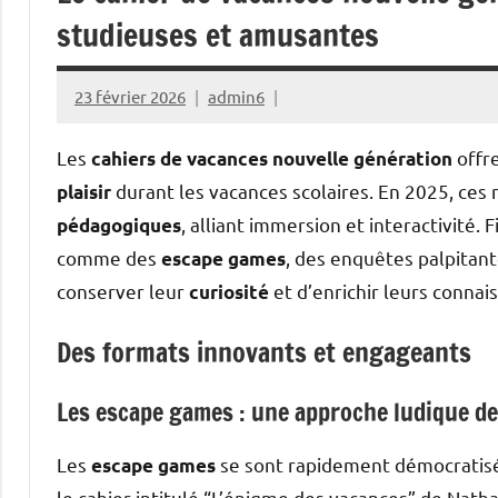
studieuses et amusantes
23 février 2026
admin6
Les
offr
cahiers de vacances nouvelle génération
durant les vacances scolaires. En 2025, ces
plaisir
, alliant immersion et interactivité.
pédagogiques
comme des
, des enquêtes palpitant
escape games
conserver leur
et d’enrichir leurs connai
curiosité
Des formats innovants et engageants
Les escape games : une approche ludique de
Les
se sont rapidement démocratisé
escape games
le cahier intitulé “L’énigme des vacances” de Nath