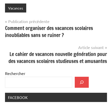
Vacances
Navigation
Publication précédente
Comment organiser des vacances scolaires
de
inoubliables sans se ruiner ?
l’article
Article suivant
Le cahier de vacances nouvelle génération pour
des vacances scolaires studieuses et amusantes
Rechercher
FACEBOOK