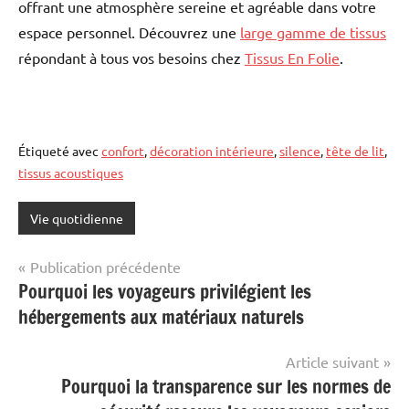
offrant une atmosphère sereine et agréable dans votre
espace personnel. Découvrez une
large gamme de tissus
répondant à tous vos besoins chez
Tissus En Folie
.
Étiqueté avec
confort
,
décoration intérieure
,
silence
,
tête de lit
,
tissus acoustiques
Vie quotidienne
Navigation
Publication précédente
Pourquoi les voyageurs privilégient les
de
hébergements aux matériaux naturels
l’article
Article suivant
Pourquoi la transparence sur les normes de