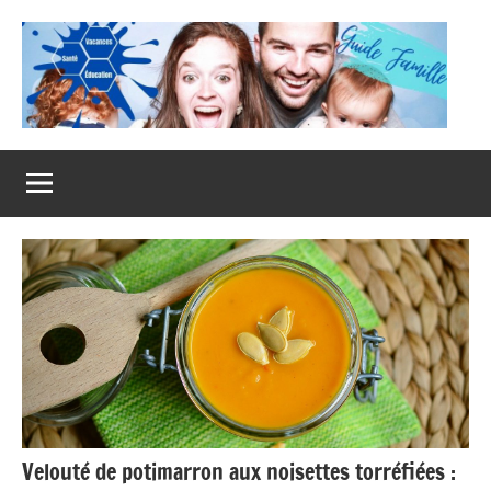
Aller
au
contenu
Guide
Famille
Velouté de potimarron aux noisettes torréfiées :