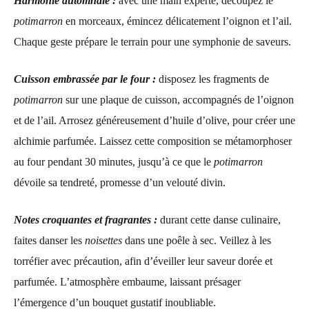
Harmonie automnale :
avec une main experte, découpez le
potimarron
en morceaux, émincez délicatement l’oignon et l’ail.
Chaque geste prépare le terrain pour une symphonie de saveurs.
Cuisson embrassée par le four :
disposez les fragments de
potimarron
sur une plaque de cuisson, accompagnés de l’oignon
et de l’ail. Arrosez généreusement d’huile d’olive,
pour
cré
er
une
alchimie parfumée. Laissez cette composition se métamorphoser
au four pendant 30 minutes, jusqu’à ce que le
potimarron
dévoile sa tendreté, promesse d’un velouté divin.
Notes croquantes et fragrantes :
durant cette danse culinaire,
faites danser les
noisettes
dans une poêle à sec. Veillez à les
torréfier avec précaution,
afin
d
’
éveill
er
leur saveur dorée et
parfumée. L’atmosphère embaume, laissant présager
l’émergence d’un bouquet gustatif inoubliable.