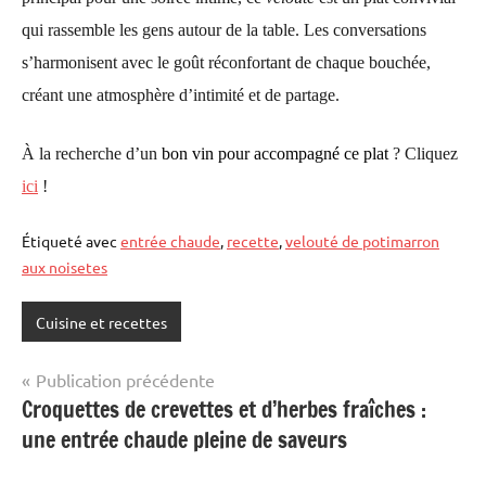
qui rassemble les gens autour de la table. Les conversations
s’harmonisent avec le goût réconfortant de chaque bouchée,
créant une atmosphère d’intimité et de partage.
À la recherche d’un
bon vin pour accompagné ce plat
? Cliquez
ici
!
Étiqueté avec
entrée chaude
,
recette
,
velouté de potimarron
aux noisetes
Cuisine et recettes
Navigation
Publication précédente
Croquettes de crevettes et d’herbes fraîches :
de
une entrée chaude pleine de saveurs
l’article