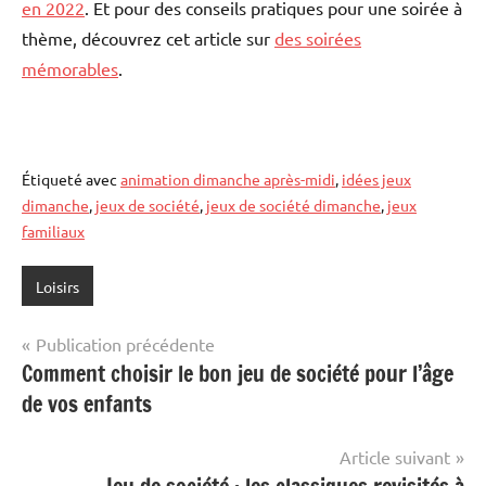
en 2022
. Et pour des conseils pratiques pour une soirée à
thème, découvrez cet article sur
des soirées
mémorables
.
Étiqueté avec
animation dimanche après-midi
,
idées jeux
dimanche
,
jeux de société
,
jeux de société dimanche
,
jeux
familiaux
Loisirs
Navigation
Publication précédente
Comment choisir le bon jeu de société pour l’âge
de
de vos enfants
l’article
Article suivant