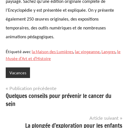
paysagé. Sachez qu’une édition originale complète de
l’Encyclopédie
y
est présentée et expliquée.
O
n y présente
également 250 œuvres originales, des expositions
temporaires, des outils numériques et de nombreuses
animations pédagogiques.
Étiqueté avec
la Maison des Lumières
,
lac vingeanne
,
Langres
,
le
Musée d’Art et d’Histoire
Vacances
Navigation
Publication précédente
Quelques conseils pour prévenir le cancer du
de
sein
l’article
Article suivant
La plongée d’exploration pour les enfants