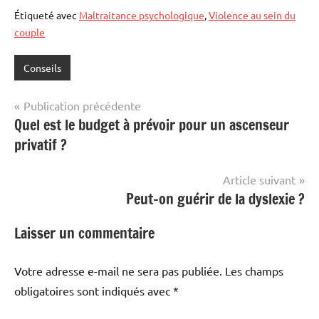
Étiqueté avec
Maltraitance psychologique
,
Violence au sein du
couple
Conseils
Navigation
Publication précédente
Quel est le budget à prévoir pour un ascenseur
de
privatif ?
l’article
Article suivant
Peut-on guérir de la dyslexie ?
Laisser un commentaire
Votre adresse e-mail ne sera pas publiée.
Les champs
obligatoires sont indiqués avec
*